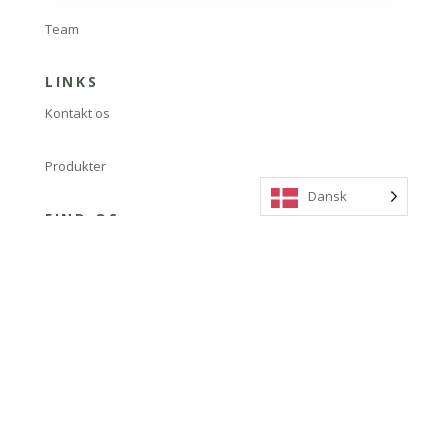
Team
LINKS
Kontakt os
Produkter
Dansk
FIND OS
Nyvang 7, 5500 Middelfart, Denmark
info@scanstore.dk
+ 45 64 41 12 12
FØLG OS