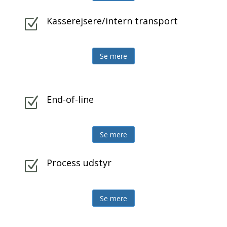
Kasserejsere/intern transport
Z
Se mere
End-of-line
Z
Se mere
Process udstyr
Z
Se mere