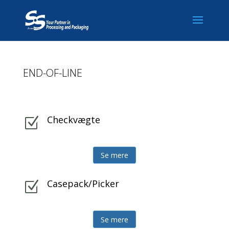
END-OF-LINE
Checkvægte
Z
Se mere
Casepack/Picker
Z
Se mere