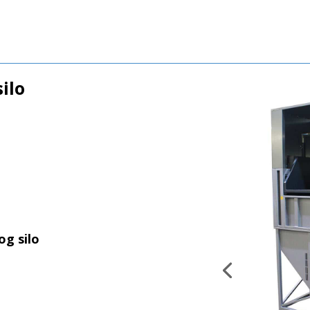
silo
og silo