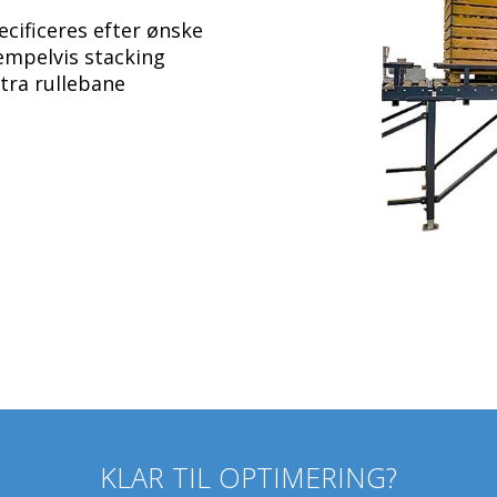
cificeres efter ønske
sempelvis stacking
tra rullebane
KLAR TIL OPTIMERING?