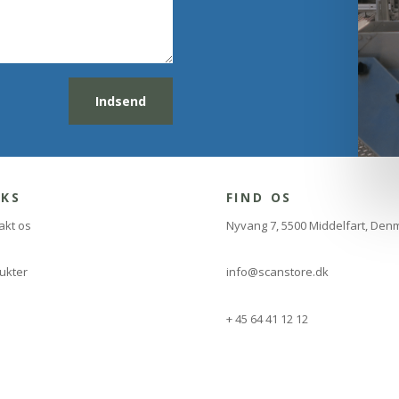
Indsend
NKS
FIND OS
akt os
Nyvang 7, 5500 Middelfart, Den
ukter
info@scanstore.dk
+ 45 64 41 12 12