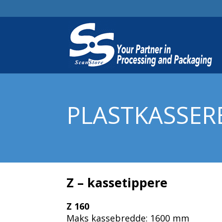
PLASTKASSER
Z – kassetippere
Z 160
Maks kassebredde: 1600 mm