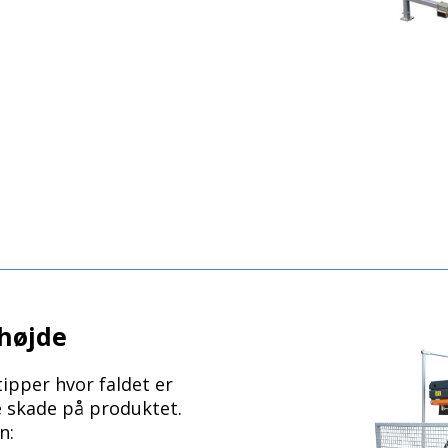
dhøjde
ipper hvor faldet er
 skade på produktet.
n: