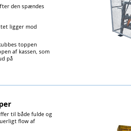
efter den spændes
ktet ligger mod
 skubbes toppen
oppen af kassen, som
 ud på
per
er til både fulde og
erligt flow af