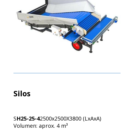
Silos
S
H25-25-4
2500x2500X3800 (LxAxA)
Volumen: aprox. 4 m³