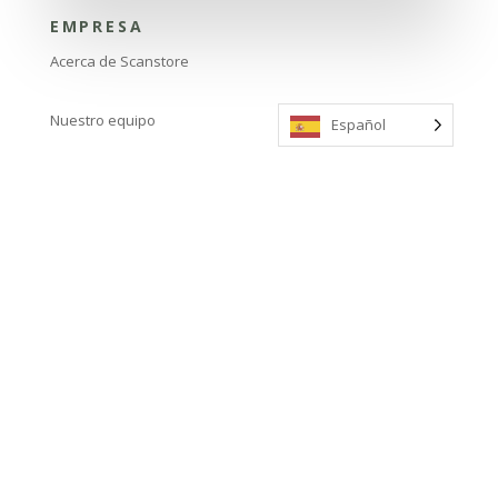
EMPRESA
Acerca de Scanstore
Nuestro equipo
Español
ENLACES
Póngase en contacto con nosotros
Nuestros productos
ENCUENTRANOS
Nyvang 7, 5500 Middelfart, Dinamarca
info@scanstore.dk
+ 45 64 41 12 12